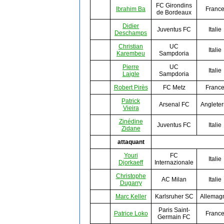
FC Girondins
Ibrahim Ba
Franc
de Bordeaux
Didier
Juventus FC
Italie
Deschamps
Christian
UC
Italie
Karembeu
Sampdoria
Pierre
UC
Italie
Laigle
Sampdoria
Robert Pirès
FC Metz
Franc
Patrick
Arsenal FC
Angleter
Vieira
Zinédine
Juventus FC
Italie
Zidane
attaquant
Youri
FC
Italie
Djorkaeff
Internazionale
Christophe
AC Milan
Italie
Dugarry
Marc Keller
Karlsruher SC
Allemag
Paris Saint-
Patrice Loko
Franc
Germain FC