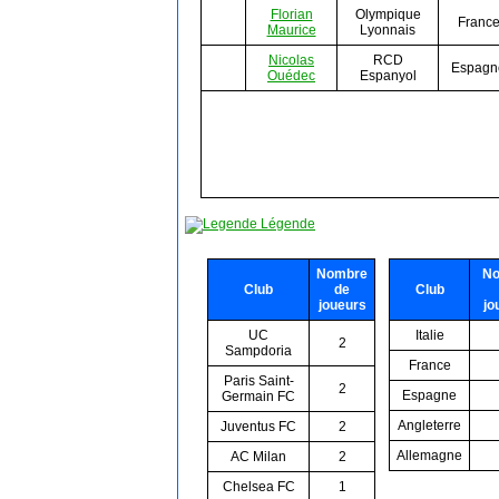
Florian
Olympique
Franc
Maurice
Lyonnais
Nicolas
RCD
Espagn
Ouédec
Espanyol
Légende
Nombre
No
Club
de
Club
joueurs
jo
UC
Italie
2
Sampdoria
France
Paris Saint-
2
Espagne
Germain FC
Angleterre
Juventus FC
2
Allemagne
AC Milan
2
Chelsea FC
1