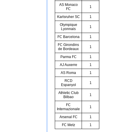
AS Monaco
1
FC
Karlsruher SC
1
Olympique
1
Lyonnais
FC Barcelona
1
FC Girondins
1
de Bordeaux
Parma FC
1
AJ Auxerre
1
AS Roma
1
RCD
1
Espanyol
Athletic Club
1
Bilbao
FC
1
Internazionale
Arsenal FC
1
FC Metz
1