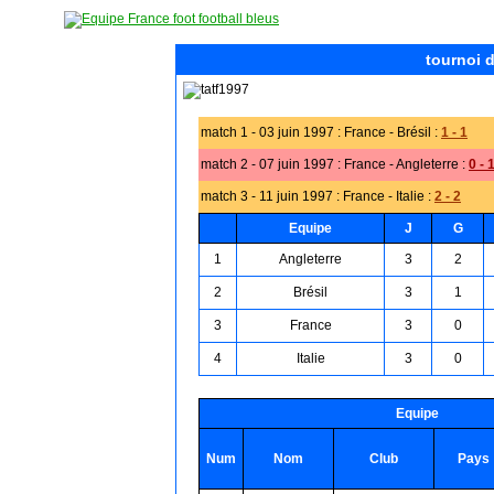
tournoi 
match 1 - 03 juin 1997 : France - Brésil :
1 - 1
match 2 - 07 juin 1997 : France - Angleterre :
0 - 
match 3 - 11 juin 1997 : France - Italie :
2 - 2
Equipe
J
G
1
Angleterre
3
2
2
Brésil
3
1
3
France
3
0
4
Italie
3
0
Equipe
Num
Nom
Club
Pays