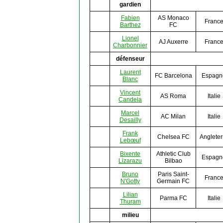
gardien
Fabien
AS Monaco
Franc
Barthez
FC
Lionel
AJ Auxerre
Franc
Charbonnier
défenseur
Laurent
FC Barcelona
Espagn
Blanc
Vincent
AS Roma
Italie
Candela
Marcel
AC Milan
Italie
Desailly
Frank
Chelsea FC
Angleter
Lebœuf
Bixente
Athletic Club
Espagn
Lizarazu
Bilbao
Bruno
Paris Saint-
Franc
N'Gotty
Germain FC
Lilian
Parma FC
Italie
Thuram
milieu