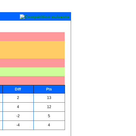
Diff
Pts
2
13
4
12
-2
5
-4
4