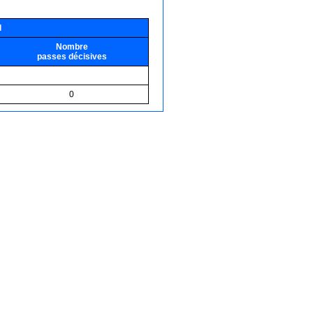
l
Nombre
passes décisives
0