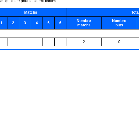
s qualifiée pour les demi-finales.
Matchs
Tota
Nombre
Nombre
1
2
3
4
5
6
matchs
buts
2
0