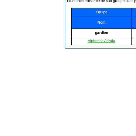
La France troisième de son groupe n'est pa
Equipe
Nom
gardien
Alphonse Aréola