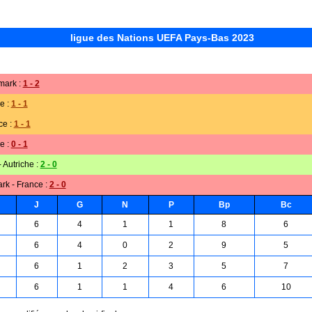
ligue des Nations UEFA Pays-Bas 2023
mark :
1 - 2
e :
1 - 1
ce :
1 - 1
e :
0 - 1
 Autriche :
2 - 0
rk - France :
2 - 0
J
G
N
P
Bp
Bc
6
4
1
1
8
6
6
4
0
2
9
5
6
1
2
3
5
7
6
1
1
4
6
10